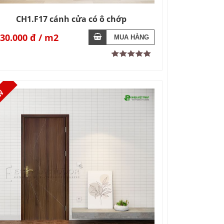
CH1.F17 cánh cửa có ô chớp
430.000 đ