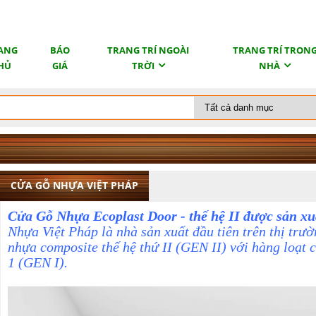
ANG
BÁO
TRANG TRÍ NGOÀI
TRANG TRÍ TRON
HỦ
GIÁ
TRỜI
NHÀ
CỬA GỖ NHỰA VIỆT PHÁP
Cửa Gỗ Nhựa Ecoplast Door - thế hệ II được sản xu
Nhựa Việt Pháp là nhà sản xuất đầu tiên trên thị trư
nhựa composite thế hệ thứ II (GEN II) với hàng loạt cả
1 (GEN I).