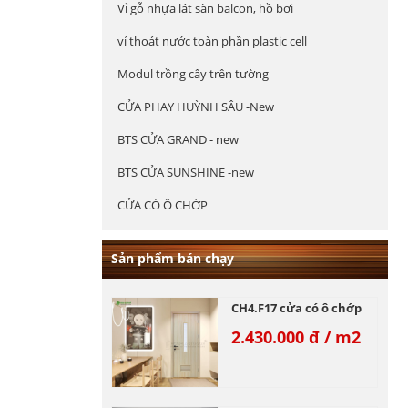
Vỉ gỗ nhựa lát sàn balcon, hồ bơi
vỉ thoát nước toàn phần plastic cell
Modul trồng cây trên tường
CỬA PHAY HUỲNH SÂU -New
BTS CỬA GRAND - new
BTS CỬA SUNSHINE -new
CỬA CÓ Ô CHỚP
Sản phẩm bán chạy
CH4.F17 cửa có ô chớp
2.430.000 đ