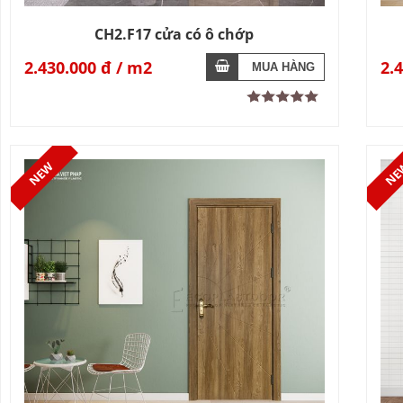
CH2.F17 cửa có ô chớp
2.430.000 đ
2.