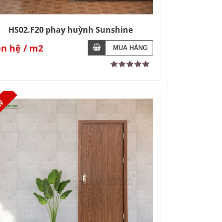
HS02.F20 phay huỳnh Sunshine
ên hệ