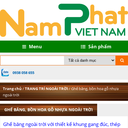
Menu
Sản phẩm
0938 058 655
Trang chủ
/
TRANG TRÍ NGOÀI TRỜI
/ Ghế băng, bồn hoa gỗ nhựa
ngoài trời
GHẾ BĂNG, BỒN HOA GỖ NHỰA NGOÀI TRỜI
Ghế băng ngoài trời với thiết kế khung gang đúc, thép