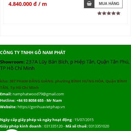
4.840.000 đ
CÔNG TY TNHH GỖ NAM PHÁT
237A Lũy Bán Bích, p Hiệp Tân, Quận Tân Phú,
Showroom:
TP Hồ Chí Minh
kho:
387 PHẠM ĐĂNG GIẢNG
,
phường BÌNH HƯNG HÒA, Quận BÌNH
TÂN, Tp Hồ Chí Minh
Email:
namphatwood79@gmail.com
Hotline: +84 93 8058 655 - Mr Nam
Website:
https://gonhuavietphap.vn
Ngày cấp giấy phép và ngày hoạt động
: 15/07/2015
Giấy phép kinh doanh
: 031335120 -
Mã số thuế:
0313351020