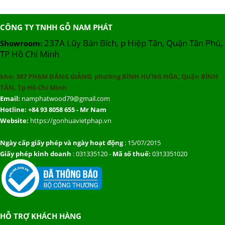
CÔNG TY TNHH GỖ NAM PHÁT
237A Lũy Bán Bích, p Hiệp Tân, Quận Tân Phú,
Showroom:
TP Hồ Chí Minh
kho:
387 PHẠM ĐĂNG GIẢNG
,
phường BÌNH HƯNG HÒA, Quận BÌNH
TÂN, Tp Hồ Chí Minh
Email:
namphatwood79@gmail.com
Hotline: +84 93 8058 655 - Mr Nam
Website:
https://gonhuavietphap.vn
Ngày cấp giấy phép và ngày hoạt động
: 15/07/2015
Giấy phép kinh doanh
: 031335120 -
Mã số thuế:
0313351020
HỖ TRỢ KHÁCH HÀNG