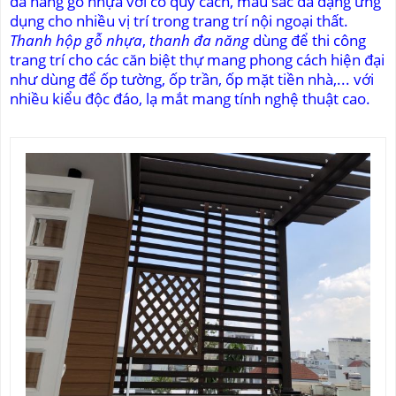
đa năng gỗ nhựa với có quy cách, màu sắc đa dạng ứng
dụng cho nhiều vị trí trong trang trí nội ngoại thất.
Thanh hộp gỗ nhựa
,
thanh đa năng
dùng để thi công
trang trí cho các căn biệt thự mang phong cách hiện đại
như dùng để ốp tường, ốp trần, ốp mặt tiền nhà,... với
nhiều kiểu độc đáo, lạ mắt mang tính nghệ thuật cao.