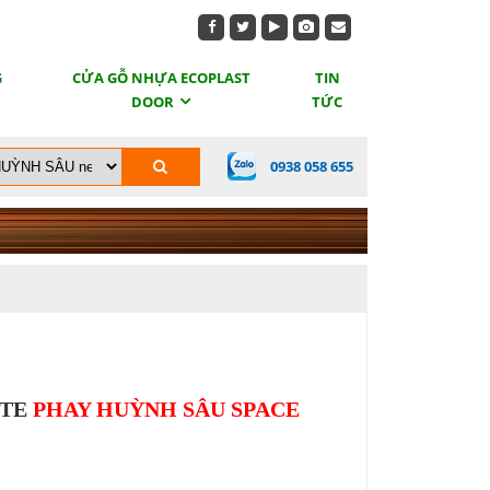
G
CỬA GỖ NHỰA ECOPLAST
TIN
DOOR
TỨC
0938 058 655
ITE
PHAY HUỲNH SÂU SPACE