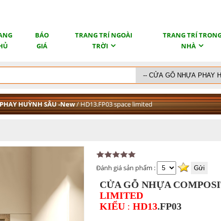
ANG
BÁO
TRANG TRÍ NGOÀI
TRANG TRÍ TRON
HỦ
GIÁ
TRỜI
NHÀ
 PHAY HUỲNH SÂU -New
/ HD13.FP03 space limited
Đánh giá sản phẩm :
CỬA GỖ NHỰA COMPOS
LIMITED
KIỂU
:
HD13
.FP03