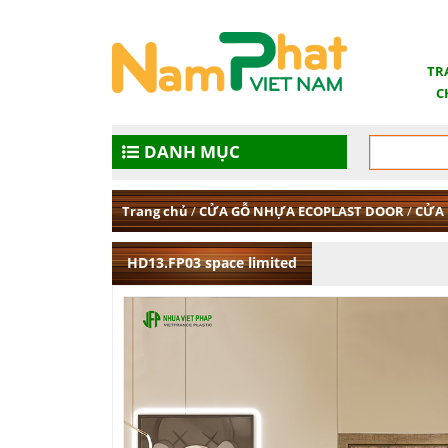
TR
C
DANH MỤC
Trang chủ
/
CỬA GỖ NHỰA ECOPLAST DOOR
/
CỬA
HD13.FP03 space limited