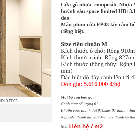
Cửa gỗ nhựa composite Nhựa V
huỳnh sâu space limited HD13.
đáo.
Màu phim cửa FP03 lấy cảm hứn
riêng biệt.
Size tiêu chuẩn M
Kích thước ô chờ: Rộng 910
Kích thước cánh: Rộng 827m
Kích thước thông thủy: Rộn
mm
)
Đặc biệt độ dày cánh lên tới
Đơn giá: 5.616.000 đ/bộ
Một bộ cửa bao gồm:
 HD13.FP03
C
ánh cửa: số lượng 01
Khuôn cửa: thanh dài 910mm: 01 thanh; tha
Nẹp cửa: thanh dài 2070mm: 02 thanh và th
Liên hệ
Giá: