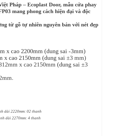
iệt Pháp – Ecoplast Door, mẫu cửa phay
FP03 mang phong cách hiện đại và độc
g từ gỗ tự nhiên nguyên bản với nét đẹp
mm x cao 2200mm (dung sai -3mm)
m x cao 2150mm (dung sai
±3 mm
)
g 812mm x cao 2150mm
(dung sai
±3
 42mm.
nh dài 2220mm: 02 thanh
anh dài 2270mm: 4 thanh