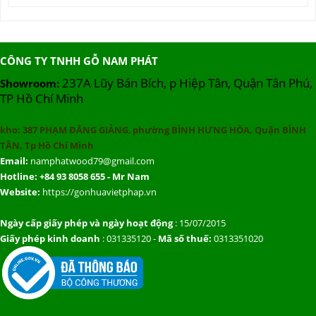
CÔNG TY TNHH GỖ NAM PHÁT
237A Lũy Bán Bích, p Hiệp Tân, Quận Tân Phú,
Showroom:
TP Hồ Chí Minh
kho:
387 PHẠM ĐĂNG GIẢNG
,
phường BÌNH HƯNG HÒA, Quận BÌNH
TÂN, Tp Hồ Chí Minh
Email:
namphatwood79@gmail.com
Hotline: +84 93 8058 655 - Mr Nam
Website:
https://gonhuavietphap.vn
Ngày cấp giấy phép và ngày hoạt động
: 15/07/2015
Giấy phép kinh doanh
: 031335120 -
Mã số thuế:
0313351020