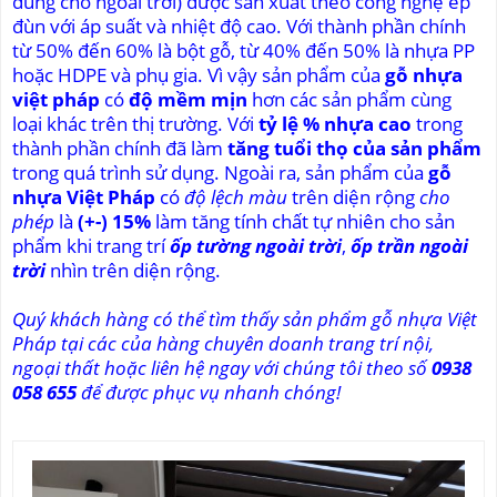
dùng cho ngoài trời) được sản xuất theo công nghệ ép
đùn với áp suất và nhiệt độ cao. Với thành phần chính
từ 50% đến 60% là bột gỗ, từ 40% đến 50% là nhựa PP
hoặc HDPE và phụ gia. Vì vậy sản phẩm của
gỗ nhựa
việt pháp
có
độ mềm mịn
hơn các sản phẩm cùng
loại khác trên thị trường. Với
tỷ lệ % nhựa cao
trong
thành phần chính đã làm
tăng tuổi thọ của sản phẩm
trong quá trình sử dụng. Ngoài ra, sản phẩm của
gỗ
nhựa Việt Pháp
có
độ lệch màu
trên diện rộng
cho
phép
là
(+-) 15%
làm tăng tính chất tự nhiên cho sản
phẩm khi trang trí
ốp tường ngoài trời
,
ốp trần ngoài
trời
nhìn trên diện rộng.
Quý khách hàng có thể tìm thấy sản phẩm gỗ nhựa Việt
Pháp tại các của hàng chuyên doanh trang trí nội,
ngoại thất hoặc liên hệ ngay với chúng tôi theo số
0938
058 655
để được phục vụ nhanh chóng!