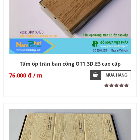
Tấm ốp trần ban công OT1.3D.E3 cao cấp
76.000 đ