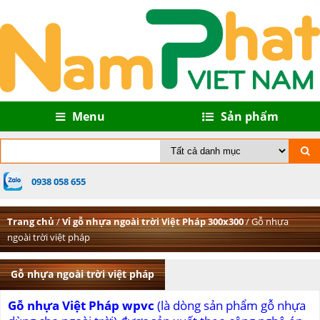
Menu
Sản phẩm
0938 058 655
Trang chủ
/
Vỉ gỗ nhựa ngoài trời Việt Pháp 300x300
/ Gỗ nhựa
ngoài trời việt pháp
Gỗ nhựa ngoài trời việt pháp
Gỗ nhựa Việt Pháp wpvc
(là dòng sản phẩm gỗ nhựa