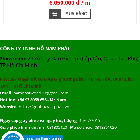
6.050.000 đ
CÔNG TY TNHH GỖ NAM PHÁT
237A Lũy Bán Bích, p Hiệp Tân, Quận Tân Phú,
Showroom:
TP Hồ Chí Minh
kho:
387 PHẠM ĐĂNG GIẢNG
,
phường BÌNH HƯNG HÒA, Quận BÌNH
TÂN, Tp Hồ Chí Minh
Email:
namphatwood79@gmail.com
Hotline: +84 93 8058 655 - Mr Nam
Website:
https://gonhuavietphap.vn
Ngày cấp giấy phép và ngày hoạt động
: 15/07/2015
Giấy phép kinh doanh
: 031335120 -
Mã số thuế:
0313351020