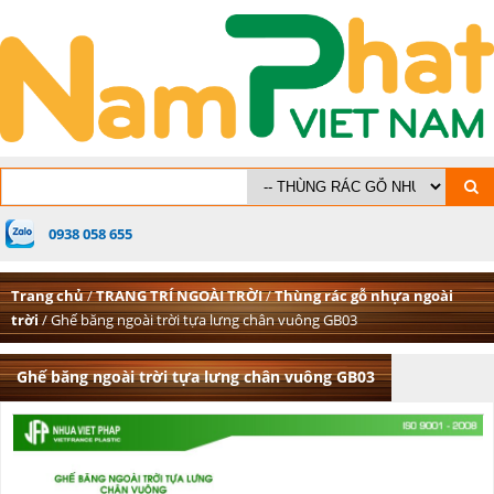
0938 058 655
Trang chủ
/
TRANG TRÍ NGOÀI TRỜI
/
Thùng rác gỗ nhựa ngoài
trời
/ Ghế băng ngoài trời tựa lưng chân vuông GB03
Ghế băng ngoài trời tựa lưng chân vuông GB03